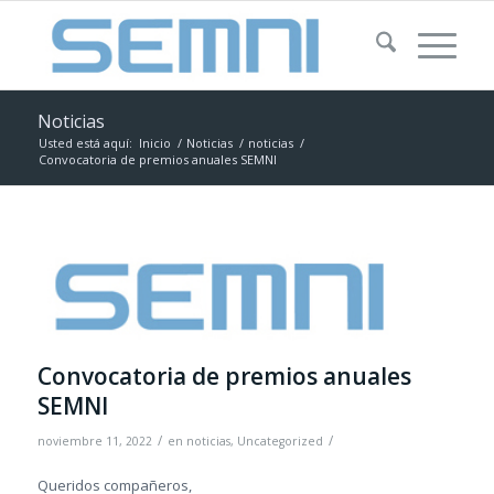
Noticias
Usted está aquí:
Inicio
/
Noticias
/
noticias
/
Convocatoria de premios anuales SEMNI
Convocatoria de premios anuales
SEMNI
/
/
noviembre 11, 2022
en
noticias
,
Uncategorized
Queridos compañeros,