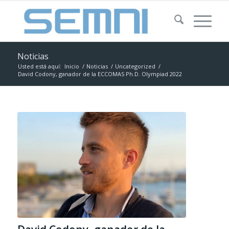
Noticias
Usted está aquí:
Inicio
/
Noticias
/
Uncategorized
/
David Codony, ganador de la ECCOMAS Ph.D. Olympiad 2022