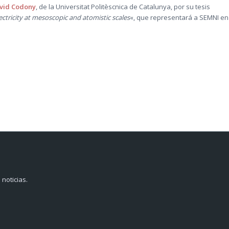
avid Codony
, de la Universitat Politèscnica de Catalunya, por su tesis
tricity at mesoscopic and atomistic scales
«, que representará a SEMNI en
 noticias.