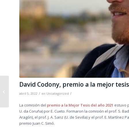
David Codony, premio a la mejor tesi
PREMIO JUAN CARLOS
/
/
abril 5, 2022
en
Uncategorized
SIMÓ 2022
La comisión del
premio a la Mejor Tesis del año 2021
estuvo pr
U. da Coruña) por E. Cueto. Formaron la comisión el prof. S. Badí
Aragón), el prof. J. A. Sanz (U. de Sevilla) y el prof. E. Martíne
premio Juan C. Simó.