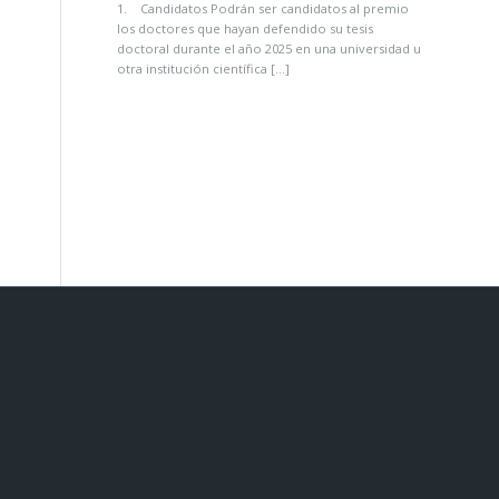
1. Candidatos Podrán ser candidatos al premio
los doctores que hayan defendido su tesis
doctoral durante el año 2025 en una universidad u
otra institución científica […]