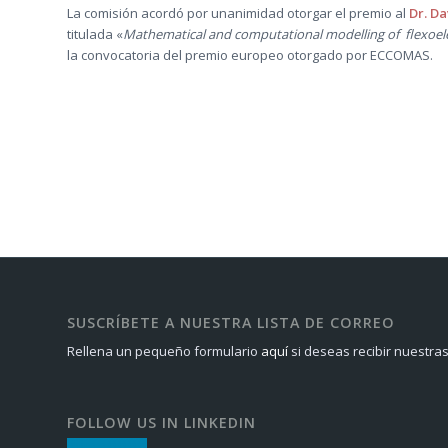
La comisión acordó por unanimidad otorgar el premio al
Dr. D
titulada «
Mathematical and computational modelling of flexoelec
la convocatoria del premio europeo otorgado por ECCOMAS.
SUSCRÍBETE A NUESTRA LISTA DE CORREO
Rellena un pequeño formulario
aquí
si deseas recibir nuestras
FOLLOW US IN LINKEDIN