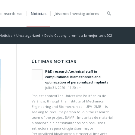
 inscribirse
Noticias
Jóvenes Investigadores
Noticias
/
Uncategorized
/
David Codony, premio a la mejor tesis 2021
ÚLTIMAS NOTICIAS
R&D research/technical staff in
computational biomechanics and
optimization of personalized implants
julio 31, 2026 - 11:20 am
Project contextThe Universitat Politècnica de
València, through the Institute of Mechanical
Engineering and Biomechanics – UPV-I2MB – is
seeking to recruit a person to join the research
team of the project BAMPI: Implantes de material
bioabsorbible personalizados con requisitos
estructurales para cirugía ósea mayor –
Personalized bioabsorbable material implants