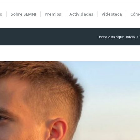
io
Sobre SEMNI
Premios
Actividades
Videoteca
Cómo
Usted está aquí:
Inicio
/