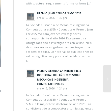
with structural requirements for major bone […]
PREMIO JUAN CARLOS SIMÓ 2026
enero 12, 2026 - 1:30 pm
La Sociedad Española de Mecánica e Ingeniería
Computacionales (SEMNI) convoca el Premio Juan
Carlos Simó para jóvenes investigadores
correspondiente al año 2026. Este premio se
otorga cada año a investigadores en la fase inicial
de su carrera investigadora con una trayectoria
académica sólida, un historial de publicaciones de
calidad significativo y potencial de liderazgo. La
[…]
PREMIO SEMNI A LA MEJOR TESIS
DOCTORAL DEL AÑO 2025 SOBRE
MECÁNICA E INGENIERÍA
COMPUTACIONALES
enero 12, 2026 - 1:24 pm
a
La Sociedad Española de Mecánica e Ingeniería
Computacionales (SEMNI) convoca el Premio
SEMNI a la mejor tesis doctoral del año 2025. Las
condiciones de la convocatoria son las siguientes: